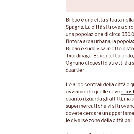
Bilbao è una città situata nel
Spagna. La città si trova a circ
una popolazione di circa 350.
l’intera area urbana, la popolaz
Bilbao è suddivisa in otto dist
Txurdinaga, Begoña, Ibaiondo,
Ognuno di questi distretti è a 
quartieri.
Le aree centrali della città e 
ovviamente quelle dove
il co
quanto riguarda gli affitti, ma 
supermercati che vi si trovano
dovete cercare un appartamen
le diverse zone della città pe