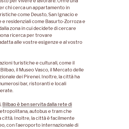
osto per vivere e lavorare. Offre una
er chi cerca un appartamento in
turistiche come Deusto, San Ignacio e
lle e residenziali come Basurto-Zorroza e
la zona in cui decidete di cercare
uona ricerca per trovare
datta alle vostre esigenze e al vostro
azioni turistiche e culturali, come il
bao, il Museo Vasco, il Mercato delle
zionale dei Pirenei. Inoltre, la città ha
umerosi bar, ristoranti e locali
serate.
i,
Bilbao è ben servita dalla rete di
metropolitana, autobus e tram che
 città. Inoltre, la città è facilmente
eo, con l’aeroporto internazionale di