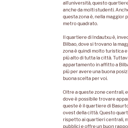
all’università, questo quartie
anche da molti studenti. Anche 
questa zona è, nella maggior pa
metro quadrato.
Il quartiere di Indautxu è, inve
Bilbao, dove si trovano la magg
zona è quindi molto turistica e
più alto di tutta la città. Tuttav
appartamento in affitto a Bilb
più per avere una buona posi
buona scelta per voi.
Oltre a queste zone centrali, 
dove è possibile trovare appar
queste è il quartiere di Basurt
ovest della città. Questo qua
rispetto ai quartieri centrali
pubblici e offre un buon rappo