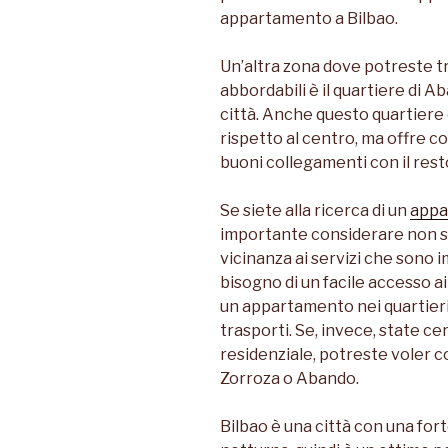
appartamento a Bilbao.
Un’altra zona dove potreste t
abbordabili è il quartiere di A
città. Anche questo quartiere
rispetto al centro, ma offre 
buoni collegamenti con il resto
Se siete alla ricerca di un
appa
importante considerare non sol
vicinanza ai servizi che sono 
bisogno di un facile accesso a
un appartamento nei quartieri d
trasporti. Se, invece, state ce
residenziale, potreste voler 
Zorroza o Abando.
Bilbao è una città con una fort