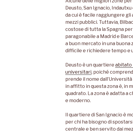
Alcune delle migliori zone per 
Deusto, San Ignacio, Indautxu e
da cui è facile raggiungere gli a
mezzi pubblici. Tuttavia, Bilb
costose di tutta la Spagna per 
paragonabile a Madrid e Barc
a buon mercato in una buona 
difficile e richiedere tempo e
Deusto è un quartiere
abitato
universitari
, poiché comprende
prende il nome dall’Università
in affitto in questa zona è, in 
quadrato. La zona è adatta a c
e moderno.
Il quartiere di San Ignacio è mo
per chi ha bisogno di spostarsi
centrale e ben servito dai mezz