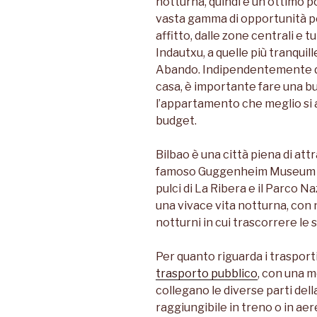
notturna, quindi è un ottimo p
vasta gamma di opportunità p
affitto, dalle zone centrali e 
Indautxu, a quelle più tranqui
Abando. Indipendentemente dal
casa, è importante fare una b
l’appartamento che meglio si a
budget.
Bilbao è una città piena di attr
famoso Guggenheim Museum Bil
pulci di La Ribera e il Parco Na
una vivace vita notturna, con n
notturni in cui trascorrere le 
Per quanto riguarda i trasport
trasporto pubblico
, con una 
collegano le diverse parti della
raggiungibile in treno o in aer