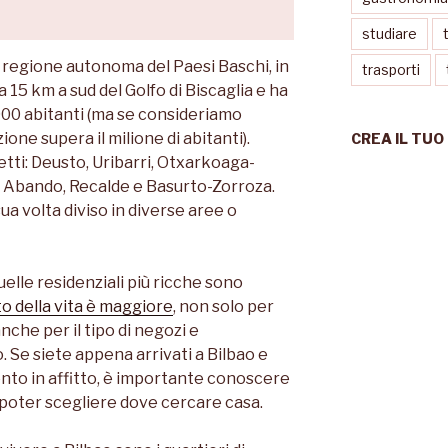
studiare
la regione autonoma del Paesi Baschi, in
trasporti
a 15 km a sud del Golfo di Biscaglia e ha
000 abitanti (ma se consideriamo
ione supera il milione di abitanti).
CREA IL TUO
retti: Deusto, Uribarri, Otxarkoaga-
 Abando, Recalde e Basurto-Zorroza.
sua volta diviso in diverse aree o
quelle residenziali più ricche sono
sto della vita è maggiore
, non solo per
anche per il tipo di negozi e
. Se siete appena arrivati a Bilbao e
to in affitto, è importante conoscere
r poter scegliere dove cercare casa.