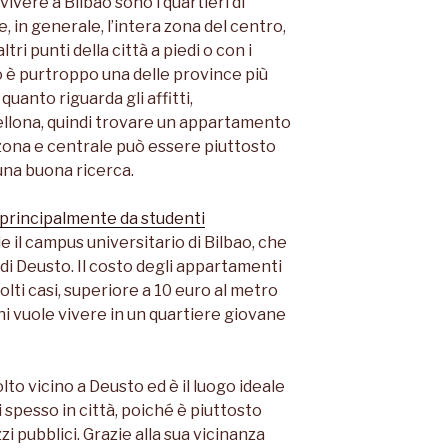
vivere a Bilbao sono i quartieri di
, in generale, l’intera zona del centro,
ltri punti della città a piedi o con i
ao è purtroppo una delle province più
quanto riguarda gli affitti,
ellona, quindi trovare un appartamento
zona e centrale può essere piuttosto
 una buona ricerca.
 principalmente da studenti
 il campus universitario di Bilbao, che
 di Deusto. Il costo degli appartamenti
molti casi, superiore a 10 euro al metro
hi vuole vivere in un quartiere giovane
lto vicino a Deusto ed è il luogo ideale
 spesso in città, poiché è piuttosto
i pubblici. Grazie alla sua vicinanza