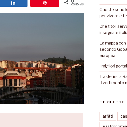
0
Share
Pin
CONDIVISIONI
Queste sono le
per vivere e te
Che titoli serv
insegnare ital
La mappa con i
secondo Googl
europea
I migliori porta
Trasferirsi a Ba
divertimento n
ETICHETTE
affitti
ca
gastronomia