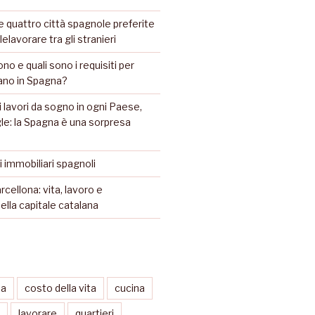
 quattro città spagnole preferite
lelavorare tra gli stranieri
ono e quali sono i requisiti per
iano in Spagna?
 lavori da sogno in ogni Paese,
e: la Spagna è una sorpresa
li immobiliari spagnoli
rcellona: vita, lavoro e
ella capitale catalana
sa
costo della vita
cucina
lavorare
quartieri