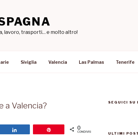
 SPAGNA
a, lavoro, trasporti… e molto altro!
arie
Siviglia
Valencia
Las Palmas
Tenerife
SEGUICI SU
e a Valencia?
0
Share
Pin
CONDIVISIONI
ULTIMI POS