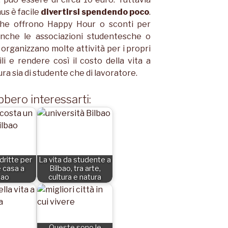
mus è facile
divertirsi spendendo poco
.
i che offrono Happy Hour o sconti per
Anche le associazioni studentesche o
organizzano molte attività per i propri
li e rendere così il costo della vita a
a sia di studente che di lavoratore.
bbero interessarti:
 dritte per
La vita da studente a
e casa a
Bilbao, tra arte,
bao
cultura e natura
Queste sono le