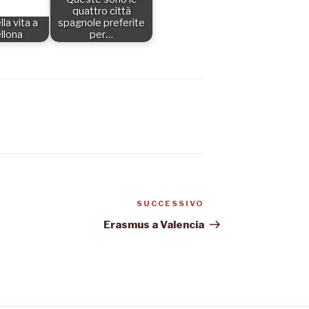
quattro città
la vita a
spagnole preferite
llona
per…
SUCCESSIVO
Articolo
successivo
Erasmus a Valencia