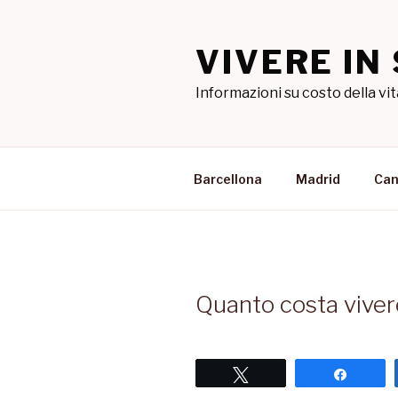
Salta
al
VIVERE IN
contenuto
Informazioni su costo della vit
Barcellona
Madrid
Can
Quanto costa viver
Tweet
Share