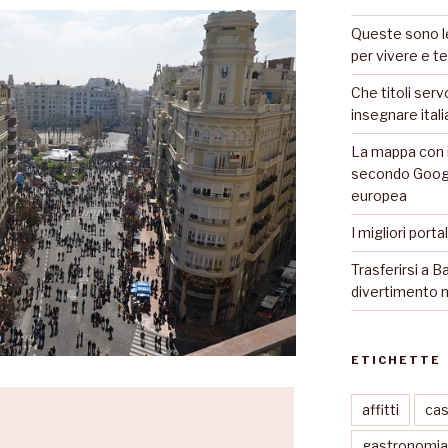
Queste sono le
per vivere e te
Che titoli serv
insegnare ital
La mappa con i
secondo Googl
europea
I migliori porta
Trasferirsi a Ba
divertimento n
ETICHETTE
affitti
ca
gastronomia