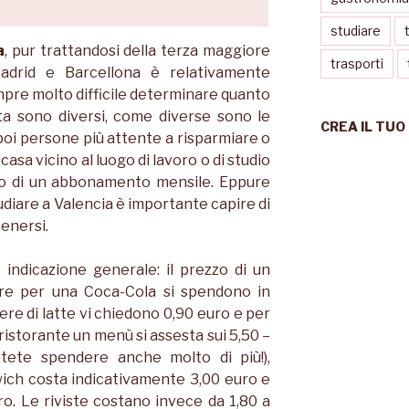
studiare
a
, pur trattandosi della terza maggiore
trasporti
adrid e Barcellona è relativamente
pre molto difficile determinare quanto
ita sono diversi, come diverse sono le
CREA IL TUO
o poi persone più attente a risparmiare o
asa vicino al luogo di lavoro o di studio
to di un abbonamento mensile. Eppure
udiare a Valencia è importante capire di
enersi.
indicazione generale: il prezzo di un
tre per una Coca-Cola si spendono in
ere di latte vi chiedono 0,90 euro e per
 ristorante un menù si assesta sui 5,50 –
otete spendere anche molto di più!),
ich costa indicativamente 3,00 euro e
ro. Le riviste costano invece da 1,80 a