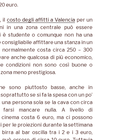
,20 euro.
 il
costo degli affitti a Valencia
per un
ni in una zona centrale può essere
chi è studente o comunque non ha una
è consigliabile affittare una stanza in un
 normalmente costa circa 250 – 300
ovare anche qualcosa di più economico,
 le condizioni non sono così buone o
a zona meno prestigiosa.
one sono piuttosto basse, anche in
soprattutto se si fa la spesa con un po’
ma una persona sola se la cava con circa
arsi mancare nulla. A livello di
al cinema costa 6 euro, ma ci possono
li per le proiezioni durante la settimana
irra al bar oscilla tra i 2 e i 3 euro,
, può essere di circa 10 euro. Tuttavia