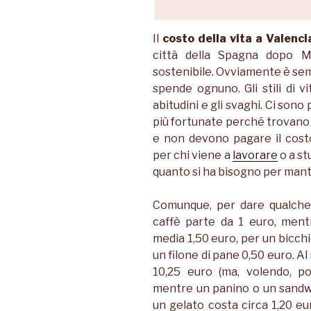
Il
costo della vita a Valenci
città della Spagna dopo M
sostenibile. Ovviamente è sem
spende ognuno. Gli stili di v
abitudini e gli svaghi. Ci son
più fortunate perché trovano c
e non devono pagare il cos
per chi viene a
lavorare
o a st
quanto si ha bisogno per mant
Comunque, per dare qualche 
caffè parte da 1 euro, men
media 1,50 euro, per un bicchi
un filone di pane 0,50 euro. Al
10,25 euro (ma, volendo, p
mentre un panino o un sandw
un gelato costa circa 1,20 eu