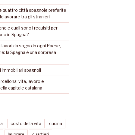
 quattro città spagnole preferite
lelavorare tra gli stranieri
ono e quali sono i requisiti per
iano in Spagna?
 lavori da sogno in ogni Paese,
e: la Spagna è una sorpresa
li immobiliari spagnoli
rcellona: vita, lavoro e
ella capitale catalana
sa
costo della vita
cucina
lavorare
quartieri