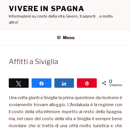
Salta
VIVERE IN SPAGNA
al
Informazioni su costo della vita, lavoro, trasporti… e molto
contenuto
altro!
Menu
Affitti a Siviglia
0
Tweet
Share
Share
Pin
CONDIVISIONI
Una volta giunti a Siviglia la prima questione da risolvere è
ovviamente trovare alloggio. L’Andalusia è la regione con
il costo della vita inferiore rispetto al resto della Spagna,
ma, nel caso del costo della vita a Siviglia è sempre bene
ricordare che si tratta di una città molto turistica e che