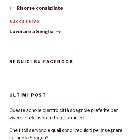
articoli
precedente:
Risorse consigliate
Articolo
SUCCESSIVO
successivo
Lavorare a Siviglia
SEGUICI SU FACEBOOK
ULTIMI POST
Queste sono le quattro città spagnole preferite per
vivere e telelavorare tra gli stranieri
Che titoli servono e quali sono i requisiti per insegnare
italiano in Spagna?