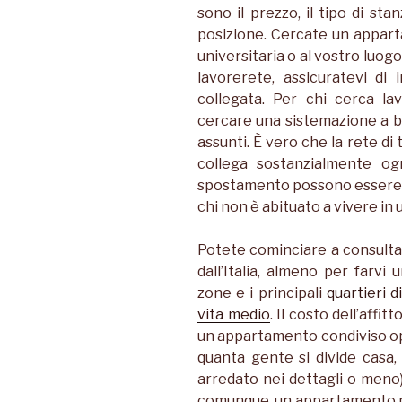
sono il prezzo, il tipo di sta
posizione. Cercate un appart
universitaria o al vostro luog
lavorerete, assicuratevi di
collegata. Per chi cerca l
cercare una sistemazione a b
assunti. È vero che la rete di
collega sostanzialmente og
spostamento possono essere 
chi non è abituato a vivere in
Potete cominciare a consultar
dall’Italia, almeno per farvi 
zone e i principali
quartieri d
vita medio
. Il costo dell’affit
un appartamento condiviso opp
quanta gente si divide casa, 
arredato nei dettagli o meno) 
comunque, un appartamento m