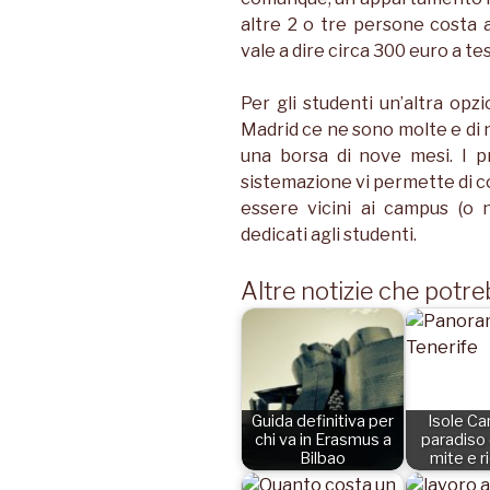
altre 2 o tre persone costa a
vale a dire circa 300 euro a tes
Per gli studenti un’altra opz
Madrid ce ne sono molte e d
una borsa di nove mesi. I pr
sistemazione vi permette di c
essere vicini ai campus (o n
dedicati agli studenti.
Altre notizie che potre
Guida definitiva per
Isole Ca
chi va in Erasmus a
paradiso 
Bilbao
mite e r