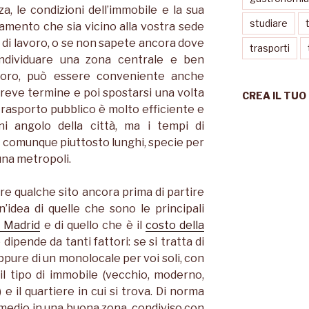
nza, le condizioni dell’immobile e la sua
studiare
amento che sia vicino alla vostra sede
o di lavoro, o se non sapete ancora dove
trasporti
 individuare una zona centrale e ben
avoro, può essere conveniente anche
reve termine e poi spostarsi una volta
CREA IL TUO
 trasporto pubblico è molto efficiente e
ni angolo della città, ma i tempi di
comunque piuttosto lunghi, specie per
 una metropoli.
e qualche sito ancora prima di partire
un’idea di quelle che sono le principali
i Madrid
e di quello che è il
costo della
to dipende da tanti fattori: se si tratta di
ure di un monolocale per voi soli, con
il tipo di immobile (vecchio, moderno,
e il quartiere in cui si trova. Di norma
edio in una buona zona, condiviso con