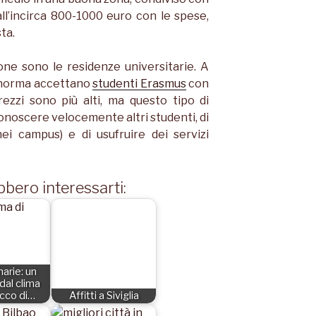
ll’incirca 800-1000 euro con le spese,
ta.
ione sono le residenze universitarie. A
i norma accettano
studenti Erasmus
con
ezzi sono più alti, ma questo tipo di
onoscere velocemente altri studenti, di
ei campus) e di usufruire dei servizi
bbero interessarti:
narie: un
dal clima
icco di…
Affitti a Siviglia