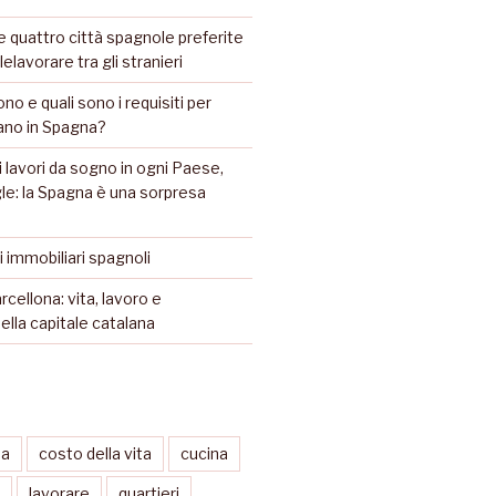
 quattro città spagnole preferite
lelavorare tra gli stranieri
ono e quali sono i requisiti per
iano in Spagna?
 lavori da sogno in ogni Paese,
e: la Spagna è una sorpresa
li immobiliari spagnoli
rcellona: vita, lavoro e
ella capitale catalana
sa
costo della vita
cucina
lavorare
quartieri