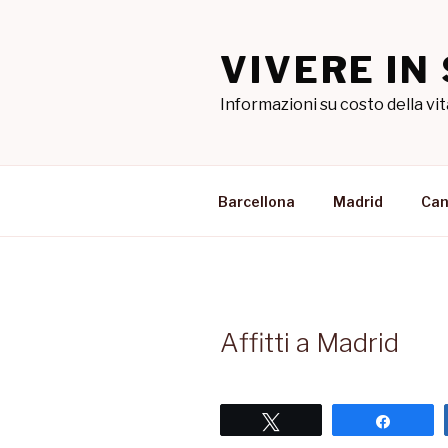
Salta
al
VIVERE IN
contenuto
Informazioni su costo della vit
Barcellona
Madrid
Can
Affitti a Madrid
Tweet
Share