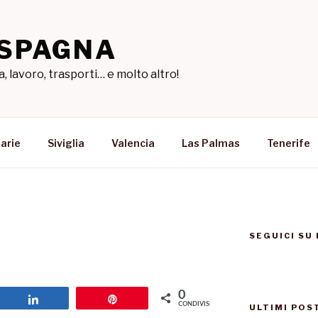
 SPAGNA
a, lavoro, trasporti… e molto altro!
arie
Siviglia
Valencia
Las Palmas
Tenerife
SEGUICI SU
0
Share
Pin
CONDIVISIONI
ULTIMI POS