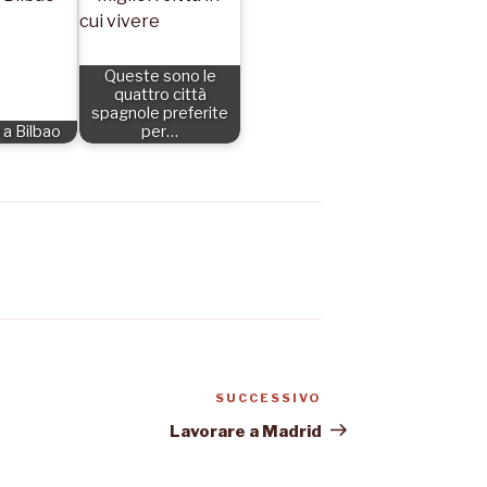
Queste sono le
quattro città
spagnole preferite
 a Bilbao
per…
SUCCESSIVO
Articolo
successivo
Lavorare a Madrid