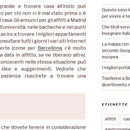
rande e trovare casa all’inizio può
Queste sono le
o per chi non ci è mai stato prima o è
per vivere e te
casa. Gli annunci per gli affitti a Madrid
ll’università, nelle bacheche e nei punti
Che titoli serv
insegnare ital
riuscire a trovare i migliori appartamenti
sultare tutti i giorni i vari siti Internet
La mappa con i
fferte (come per
Barcellona
, c’è molto
secondo Googl
data in affitto, se ne liberano altre).
europea
onoscenti nella stessa situazione può
I migliori porta
e idee e suggerimenti. Vedrete che
azienza riuscirete a trovare una
Trasferirsi a Ba
divertimento n
ETICHETTE
affitti
ca
ti che dovete tenere in considerazione
gastronomia