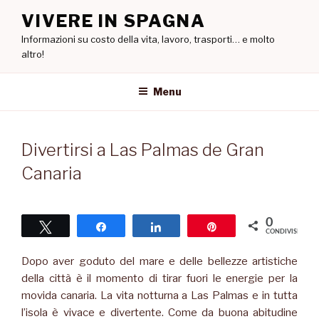
Salta
VIVERE IN SPAGNA
al
Informazioni su costo della vita, lavoro, trasporti… e molto
contenuto
altro!
Menu
Divertirsi a Las Palmas de Gran
Canaria
0
Tweet
Share
Share
Pin
CONDIVISIONI
Dopo aver goduto del mare e delle bellezze artistiche
della città è il momento di tirar fuori le energie per la
movida canaria. La vita notturna a Las Palmas e in tutta
l’isola è vivace e divertente. Come da buona abitudine