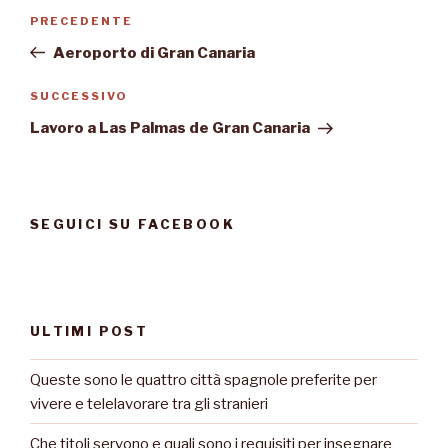
Navigazione
Articolo
PRECEDENTE
articoli
precedente:
Aeroporto di Gran Canaria
Articolo
SUCCESSIVO
successivo
Lavoro a Las Palmas de Gran Canaria
SEGUICI SU FACEBOOK
ULTIMI POST
Queste sono le quattro città spagnole preferite per
vivere e telelavorare tra gli stranieri
Che titoli servono e quali sono i requisiti per insegnare